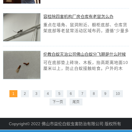
多企业发现白蚁后盲目消杀，不仅效果不
佳，还会导致白蚁扩散。
[查看详情]
容桂除四害机构厂房仓库有老鼠怎么办
重点在墙角、鼠洞附近、橱柜底部、仓库货
架底部等老鼠常活动区域布药，遵循“少量多
点”原则，每处放2-3克，间距2-3米。布药
后放好警示标识。
[查看详情]
伦教白蚁灭治公司佛山白蚁分飞期是什么时候
可在底部垫上砖块、木板，抬高距离地面10
厘米以上，防止白蚁接触蛀食。户外的木
材、柴火等，不要堆放在房屋墙边，尽量移
至远离住宅的地方，减少白蚁靠近房屋的机
会。
[查看详情]
1
2
3
4
5
6
7
8
9
10
下一页
尾页
Copyright© 2022 佛山市益伦白蚁虫害防治有限公司 版权所有