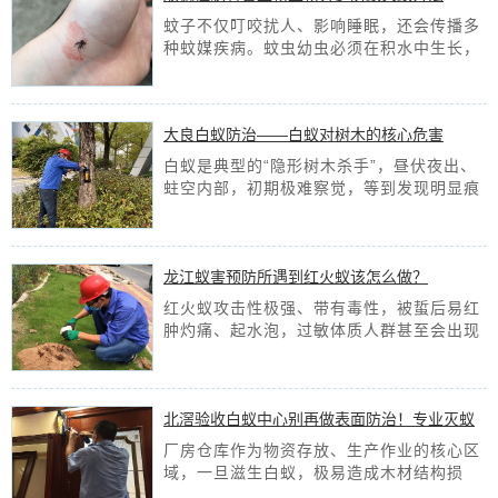
蚊子不仅叮咬扰人、影响睡眠，还会传播多
种蚊媒疾病。蚊虫幼虫必须在积水中生长，
清积水是防蚊的根本手段。日常要定期翻盆
倒罐，清理家中花盆托盘、废旧瓶罐、空调
接水盘、地漏等易积水角落。
[查看详情]
大良白蚁防治——白蚁对树木的核心危害
白蚁是典型的“隐形树木杀手”，昼伏夜出、
蛀空内部，初期极难察觉，等到发现明显痕
迹，树木往往已受损严重。今天益伦白蚁预
防中心就带大家分步认清白蚁危害、科学做
好防治。
[查看详情]
龙江蚁害预防所遇到红火蚁该怎么做？
红火蚁攻击性极强、带有毒性，被蜇后易红
肿灼痛、起水泡，过敏体质人群甚至会出现
头晕、休克等严重症状，严重威胁居民人身
安全和居家环境，大家务必提高警惕、做好
防控。
[查看详情]
北滘验收白蚁中心别再做表面防治！专业灭蚁
找益伦
厂房仓库作为物资存放、生产作业的核心区
域，一旦滋生白蚁，极易造成木材结构损
坏、货物受潮霉变，甚至引发安全隐患。很