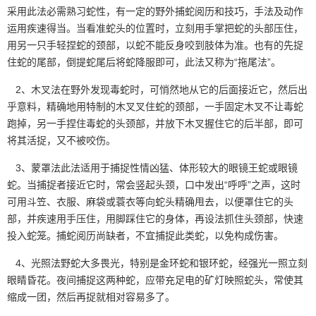
采用此法必需
熟习蛇性
，有一定的野外捕蛇阅历和技巧，手法及动作
运用疾速得当。当看准蛇头的位置时，立刻用手掌把蛇的头部压住，
用另一只手轻捏蛇的颈部，以蛇不能反身咬到肢体为准。也有的先捉
住蛇的尾部，倒提蛇尾后将蛇降服即可，此法又称为“拖尾法”。
2、木叉法在野外发现毒蛇时，可悄然地从它的后面接近它，然后出
乎意料，精确地用特制的木叉叉住蛇的颈部，一手固定木叉不让毒蛇
跑掉，另一手捏住毒蛇的头颈部，并放下木叉握住它的后半部，即可
将其活捉，又不被咬伤。
3、蒙罩法此法适用于捕捉性情凶猛、体形较大的眼镜王蛇或眼镜
蛇。当捕捉者接近它时，常会竖起头颈，口中发出
“呼呼”
之声，这时
可用斗笠、衣服、麻袋或蓑衣等向蛇头精确甩去，以便罩住它的头
部，并疾速用手压住，用脚踩住它的身体，再设法抓住头颈部，快速
投入蛇笼。捕蛇阅历尚缺者，不宜捕捉此类蛇，以免构成伤害。
4、光照法野蛇大多畏光，特别是金环蛇和银环蛇，经强光一照立刻
眼睛昏花。夜间捕捉这两种蛇，应带充足电的矿灯映照蛇头，常使其
缩成一团，然后再捉就相对容易多了。