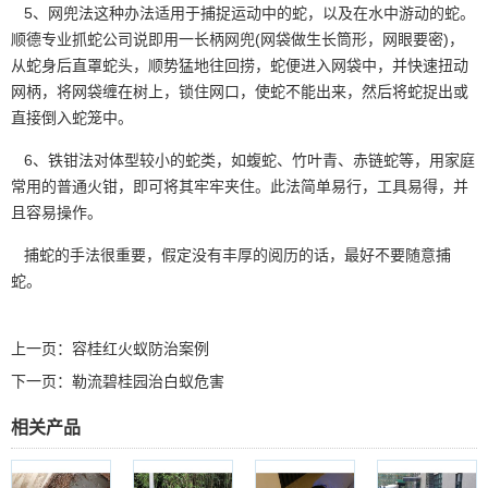
5、网兜法这种办法适用于捕捉运动中的蛇，以及在水中游动的蛇。
顺德专业抓蛇公司说即用一长柄网兜(网袋做生长筒形，网眼要密)，
从蛇身后直罩蛇头，顺势猛地往回捞，蛇便进入网袋中，并快速
扭动
网柄
，将网袋缠在树上，锁住网口，使蛇不能出来，然后将蛇捉出或
直接倒入蛇笼中。
6、铁钳法对
体型较小
的蛇类，如蝮蛇、竹叶青、赤链蛇等，用家庭
常用的普通火钳，即可将其牢牢夹住。此法简单易行，工具易得，并
且容易操作。
捕蛇的手法很重要，假定没有丰厚的阅历的话，最好不要随意捕
蛇。
上一页：
容桂红火蚁防治案例
下一页：
勒流碧桂园治白蚁危害
相关产品