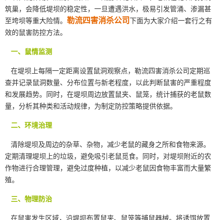
筑巢，会降低堤坝的稳定性，一旦遭遇洪水，极易引发管涌、渗漏甚
勒流四害消杀公司
至垮坝等重大险情。
下面为大家介绍一套行之有
效的鼠害防控方法。
一、鼠情监测
在堤坝上每隔一定距离设置鼠洞观察点，勒流四害消杀公司定期巡
查并记录鼠洞数量、分布位置与新老程度，以此判断鼠害的严重程度
和发展趋势。同时，在堤坝周边放置鼠夹、鼠笼，统计捕获的老鼠数
量，分析其种类和活动规律，为制定防控策略提供依据。
二、环境治理
清除堤坝及周边的杂草、杂物，减少老鼠的藏身之所和食物来源。
定期清理堤坝上的垃圾，避免吸引老鼠觅食。同时，对堤坝附近的农
作物进行
合理管理
，避免过度种植，以减少老鼠因食物丰富而大量繁
殖。
三、物理防治
在
鼠害发生
区域，沿堤坝布置鼠夹、鼠笼等捕鼠器械。将诱饵放置