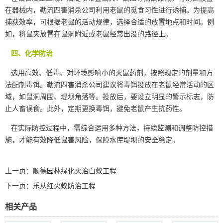
在器械内，勒流四害消杀公司利用老鼠的觅食习性进行诱捕。为提高
捕获效率，可根据老鼠的活动规律，选择合适的放置地点和时间。例
如，将鼠夹放置在鼠洞附近或老鼠经常出没的路径上。
四、化学防治
选用高效、低毒、对环境影响小的灭鼠药剂，按照规定的剂量和方
法
配制毒饵
。勒流四害消杀公司建议将毒饵投放在老鼠经常活动的区
域，如鼠洞周围、堤坝角落等。投放后，要设立明显的警示标志，防
止人畜误食。此外，定期更换毒饵，避免老鼠产生抗药性。
在实际防控过程中，需综合运用多种方法，持续监测和调整防控措
施，才能有效降低鼠害风险，保障水库堤坝的安全稳定。
上一页：
顺德园林绿化灭治白蚁工程
下一页：
乐从红火蚁防治工程
相关产品